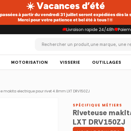
☀️ Vacances d’été
ssées à partir du vendredi 31 juillet seront expédiées dès la
Merci pour votre patience et bel été à tous !☀️
🚚
Livraison rapide 24/48h
🛡️
Paiem
Rechercher un produit,une marque, une re
MOTORISATION
VISSERIE
OUTILLAGES
se makita electrique pour rivet 4.8mm LXT DRV150ZJ
SPÉCIFIQUE MÉTIERS
Riveteuse makit
LXT DRV150ZJ