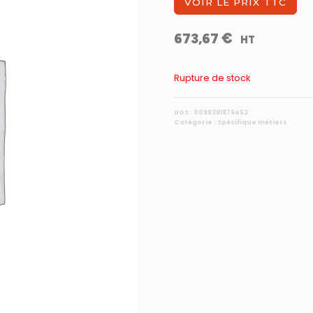
VOIR LE PRIX TTC
€
673,67
HT
Rupture de stock
UGS :
0088381876452
Catégorie :
Spécifique métiers