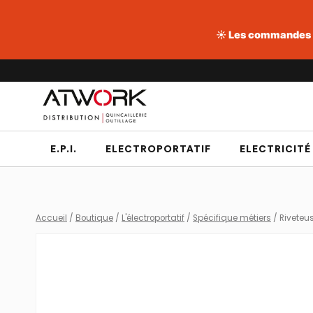
☀️ Les commandes pa
Aller
au
contenu
E.P.I.
ELECTROPORTATIF
ELECTRICITÉ
Accueil
/
Boutique
/
L'électroportatif
/
Spécifique métiers
/
Riveteu