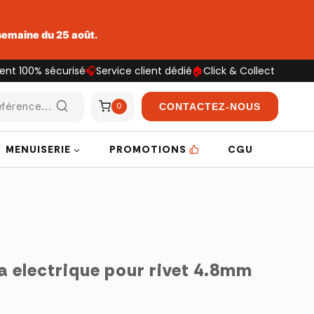
 semaine du 25 août.
ent 100% sécurisé
🎧
Service client dédié
🏠
Click & Collect
férence...
CONTACTEZ-NOUS
0
MENUISERIE
PROMOTIONS
CGU
a electrique pour rivet 4.8mm