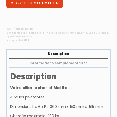
quantité
AJOUTER AU PANIER
de
Chariot
de
transport
pour
UGS :
0088381468411
Catégories :
L'électroportatif
,
Les caisses de rangements
,
Les outillages
,
Makpac
Spécifique métiers
Makita
Marque :
MAKITA
P-
83886
Description
Informations complémentaires
Description
Votre allier le chariot Makita
4 roues pivotantes
Dimensions L x H x P : 360 mm x 150 mm x 515 mm
Chargée maximale : 100 kg