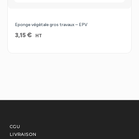
Eponge végètale gros travaux – EPV
€
3,15
HT
CGU
LIVRAISON