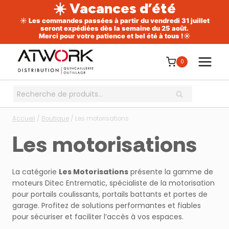
☀️ Vacances d’été
☀️ Les commandes passées à partir du vendredi 31 juillet
seront expédiées dès la semaine du 25 août.
Merci pour votre patience et bel été à tous !☀️
Aller
au
0
contenu
Recherche
RECHERCHE
pour :
Accueil
/
Boutique
/
Les motorisations
Les motorisations
La catégorie
Les Motorisations
présente la gamme de
moteurs Ditec Entrematic, spécialiste de la motorisation
pour portails coulissants, portails battants et portes de
garage. Profitez de solutions performantes et fiables
pour sécuriser et faciliter l’accès à vos espaces.