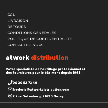
CGU
LIVRAISON
RETOURS
CONDITIONS GÉNÉRALES
POLITIQUE DE CONFIDENTIALITÉ
CONTACTEZ-NOUS
atwork
distribution
Votre spécialiste de l'outillage professionnel et
des fournitures pour le bâtiment depuis 1998.
06 20 52 73 49
frederic@atworkdistribution.com
2 Rue Gutenberg, 91620 Nozay