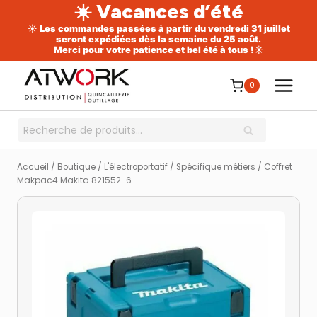
☀️ Vacances d’été
☀️ Les commandes passées à partir du vendredi 31 juillet
seront expédiées dès la semaine du 25 août.
Merci pour votre patience et bel été à tous !☀️
Aller
au
0
contenu
Recherche
RECHERCHE
pour :
Accueil
/
Boutique
/
L'électroportatif
/
Spécifique métiers
/
Coffret
Makpac4 Makita 821552-6