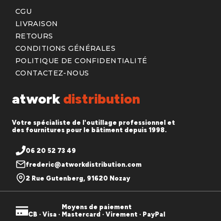
CGU
LIVRAISON
RETOURS
CONDITIONS GÉNÉRALES
POLITIQUE DE CONFIDENTIALITÉ
CONTACTEZ-NOUS
atwork
distribution
Votre spécialiste de l'outillage professionnel et
des fournitures pour le bâtiment depuis 1998.
06 20 52 73 49
frederic@atworkdistribution.com
2 Rue Gutenberg, 91620 Nozay
Moyens de paiement
CB · Visa · Mastercard · Virement · PayPal