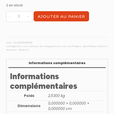
2 en stock
quantité
AJOUTER AU PANIER
de
Coffret
Makpac4
Makita
821552-
UGS :
3240890911698
Catégories :
Les caisses de rangements
,
Les outillages
,
Spécifique métiers
6
Marque :
MAKITA
Informations complémentaires
Informations
complémentaires
Poids
2,5300 kg
0,000000 × 0,000000 ×
Dimensions
0,000000 cm