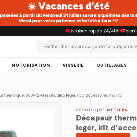
☀️ Vacances d’été
ssées à partir du vendredi 31 juillet seront expédiées dès la
Merci pour votre patience et bel été à tous !☀️
🚚
Livraison rapide 24/48h
🛡️
Paiem
Rechercher un produit,une marque, une re
MOTORISATION
VISSERIE
OUTILLAGES
r thermique 1600w 2 vitesses, ultra leger, kit d’accessoires makita
SPÉCIFIQUE MÉTIERS
Decapeur thermi
leger, kit d’acc