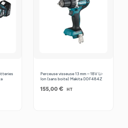
tteries
Perceuse visseuse 13 mm – 18V Li-
ta
Ion (sans boite) Makita DDF484Z
€
155,00
HT