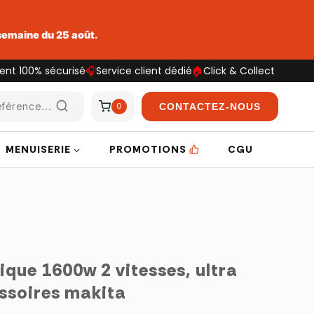
 semaine du 25 août.
ent 100% sécurisé
🎧
Service client dédié
🏠
Click & Collect
férence...
CONTACTEZ-NOUS
0
MENUISERIE
PROMOTIONS
CGU
que 1600w 2 vitesses, ultra
essoires makita