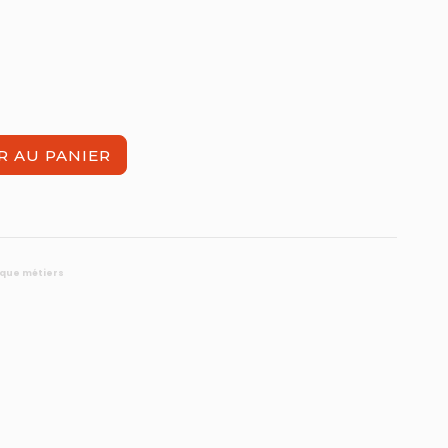
R AU PANIER
ique métiers