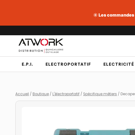
☀️ Les commandes pa
Aller
au
contenu
E.P.I.
ELECTROPORTATIF
ELECTRICITÉ
Accueil
/
Boutique
/
L'électroportatif
/
Spécifique métiers
/
Decapeu