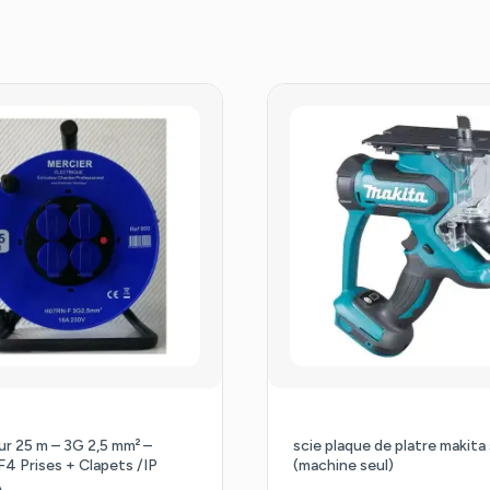
ur 25 m – 3G 2,5 mm² –
scie plaque de platre makita 
 Prises + Clapets /IP
(machine seul)
A