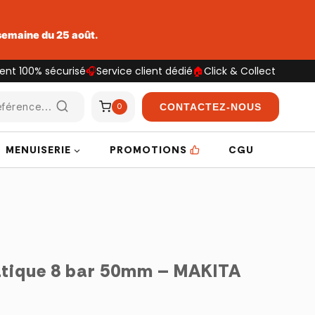
 semaine du 25 août.
ent 100% sécurisé
🎧
Service client dédié
🏠
Click & Collect
férence...
CONTACTEZ-NOUS
0
MENUISERIE
PROMOTIONS
CGU
tique 8 bar 50mm – MAKITA