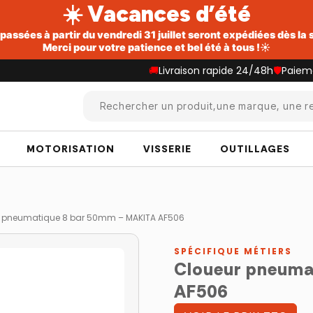
☀️ Vacances d’été
ssées à partir du vendredi 31 juillet seront expédiées dès la
Merci pour votre patience et bel été à tous !☀️
🚚
Livraison rapide 24/48h
🛡️
Paiem
Rechercher un produit,une marque, une re
MOTORISATION
VISSERIE
OUTILLAGES
r pneumatique 8 bar 50mm – MAKITA AF506
SPÉCIFIQUE MÉTIERS
Cloueur pneuma
AF506