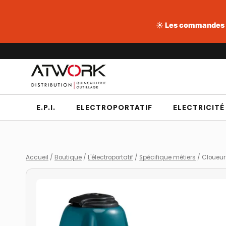
☀️ Les commandes pa
Aller
au
contenu
E.P.I.
ELECTROPORTATIF
ELECTRICITÉ
Accueil
/
Boutique
/
L'électroportatif
/
Spécifique métiers
/
Cloueu