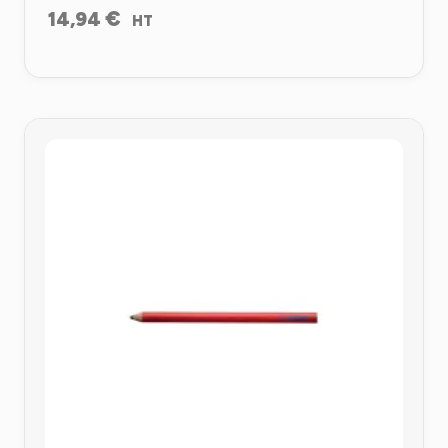
€
14,94
HT