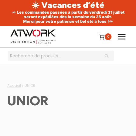
☀️ Vacances d’été
☀️ Les commandes passées à partir du vendredi 31 juillet
seront expédiées dès la semaine du 25 août.
Merci pour votre patience et bel été à tous !☀️
Aller
au
0
contenu
Recherche
RECHERCHE
pour :
Accueil
/
UNIOR
UNIOR