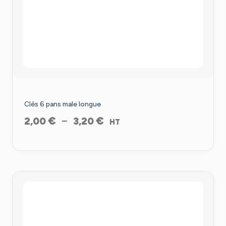
Clés 6 pans male longue
Plage
€
€
–
2,00
3,20
HT
de
prix :
2,00 €
à
3,20 €