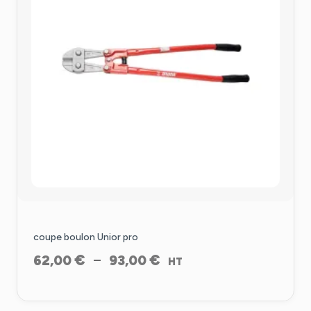
coupe boulon Unior pro
Plage
€
€
–
62,00
93,00
HT
de
prix :