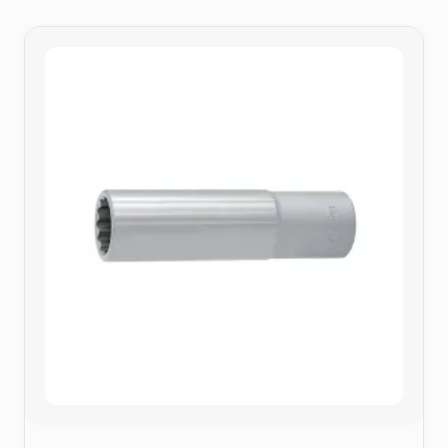
62,00 €
à
93,00 €