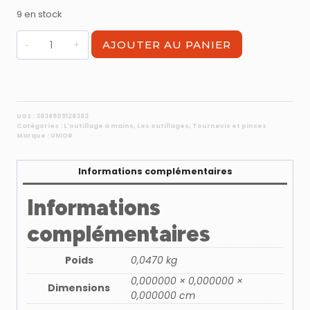
9 en stock
quantité
AJOUTER AU PANIER
de
Tournevis
boule
TBI
cruciforme
UGS :
3838909128382
Catégories :
L'outillage à mains
,
Les outillages
,
Tournevis et pinces
PZ
Marque :
UNIOR
2x25
Informations complémentaires
Informations
complémentaires
Poids
0,0470 kg
0,000000 × 0,000000 ×
Dimensions
0,000000 cm