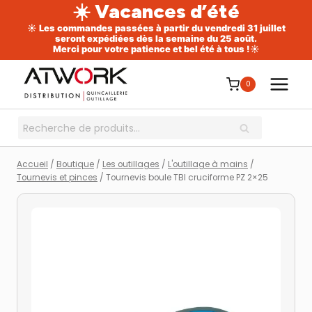
☀️ Vacances d’été
☀️ Les commandes passées à partir du vendredi 31 juillet
seront expédiées dès la semaine du 25 août.
Merci pour votre patience et bel été à tous !☀️
Aller
au
0
contenu
Recherche
RECHERCHE
pour :
Accueil
/
Boutique
/
Les outillages
/
L'outillage à mains
/
Tournevis et pinces
/
Tournevis boule TBI cruciforme PZ 2×25