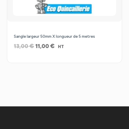
Promo !
Sangle largeur 50mm X longueur de 5 metres
Le
Le
€
€
13,00
11,00
HT
prix
prix
initial
actuel
était :
est :
13,00 €.
11,00 €.