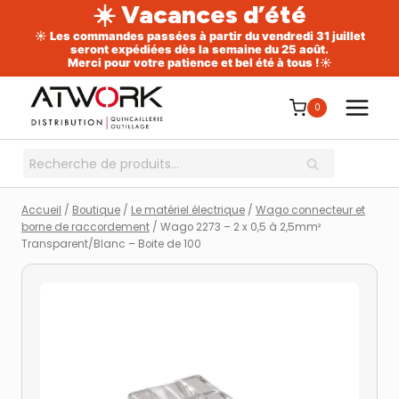
☀️ Vacances d’été
☀️ Les commandes passées à partir du vendredi 31 juillet
seront expédiées dès la semaine du 25 août.
Merci pour votre patience et bel été à tous !☀️
Aller
au
0
contenu
Recherche
RECHERCHE
pour :
Accueil
/
Boutique
/
Le matériel électrique
/
Wago connecteur et
borne de raccordement
/
Wago 2273 – 2 x 0,5 à 2,5mm²
Transparent/Blanc – Boite de 100