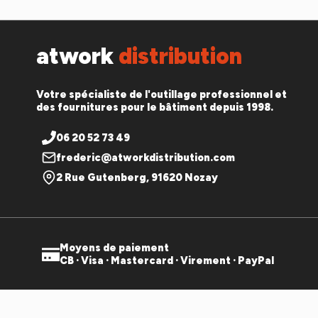
atwork
distribution
Votre spécialiste de l'outillage professionnel et
des fournitures pour le bâtiment depuis 1998.
06 20 52 73 49
frederic@atworkdistribution.com
2 Rue Gutenberg, 91620 Nozay
Moyens de paiement
CB · Visa · Mastercard · Virement · PayPal
© 2026 ATWORK DISTRIBUTION