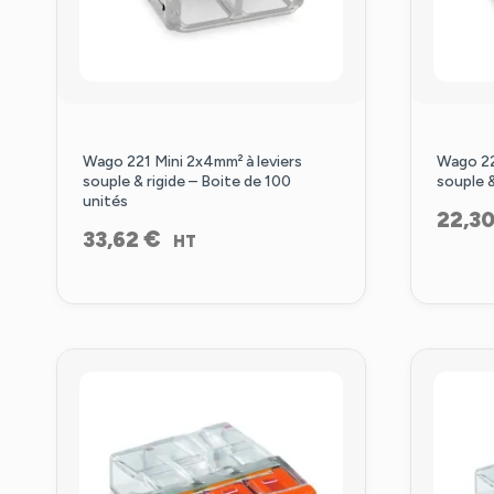
Wago 221 Mini 2x4mm² à leviers
Wago 22
souple & rigide – Boite de 100
souple &
unités
22,3
€
33,62
HT