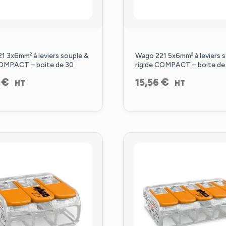
1 3x6mm² à leviers souple &
Wago 221 5x6mm² à leviers 
COMPACT – boite de 30
rigide COMPACT – boite de
€
€
9
15,56
HT
HT