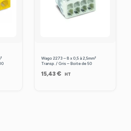
²
Wago 2273 – 8 x 0,5 à 2,5mm²
100
Transp. / Gris – Boite de 50
€
15,43
HT