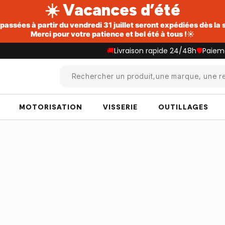
☀️ Vacances d’été
ssées à partir du vendredi 31 juillet seront expédiées dès la
Merci pour votre patience et bel été à tous !☀️
🚚
Livraison rapide 24/48h
🛡️
Paiem
Rechercher un produit,une marque, une re
MOTORISATION
VISSERIE
OUTILLAGES