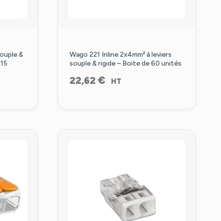
souple &
Wago 221 Inline 2x4mm² à leviers
 15
souple & rigide – Boite de 60 unités
€
22,62
HT