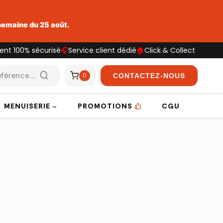
 semaine du 25 août.
ent 100% sécurisé
🎧
Service client dédié
🏠
Click & Collect
férence...
CONTACTEZ-NOUS
0
MENUISERIE
PROMOTIONS
CGU