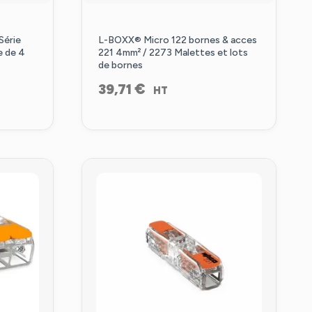
Série
L-BOXX® Micro 122 bornes & acces
e de 4
221 4mm² / 2273 Malettes et lots
de bornes
€
39,71
HT