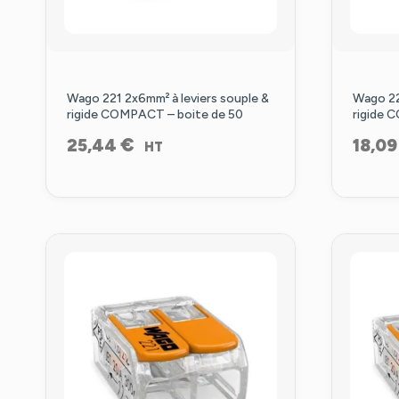
Wago 221 2x6mm² à leviers souple &
Wago 22
rigide COMPACT – boite de 50
rigide 
€
25,44
18,0
HT