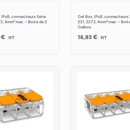
 IPx8, connecteurs Série
Gel Box, IPx8, connecteurs 
3, 4mm² max. – Boite de 2
221, 2273, 4mm² max. – Boit
Gelbox
€
€
4
16,83
HT
HT