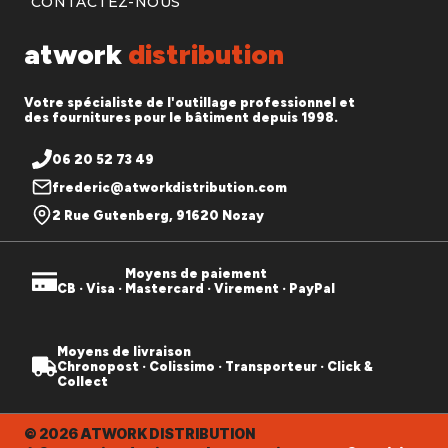
CONTACTEZ-NOUS
atwork
distribution
Votre spécialiste de l'outillage professionnel et
des fournitures pour le bâtiment depuis 1998.
06 20 52 73 49
frederic@atworkdistribution.com
2 Rue Gutenberg, 91620 Nozay
Moyens de paiement
CB · Visa · Mastercard · Virement · PayPal
Moyens de livraison
Chronopost · Colissimo · Transporteur · Click &
Collect
© 2026 ATWORK DISTRIBUTION