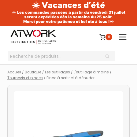
☀️ Vacances d’été
☀️ Les commandes passées à partir du vendredi 31 juillet
seront expédiées dès la semaine du 25 août.
Merci pour votre patience et bel été à tous !☀️
Aller
au
0
contenu
Recherche
RECHERCHE
pour :
Accueil
/
Boutique
/
Les outillages
/
L'outillage à mains
/
Tournevis et pinces
/
Pince à sertir et à dénuder