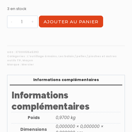
3 en stock
quantité
AJOUTER AU PANIER
de
Pelle
de
tranchée
21
UGS :
3700051645393
Catégories :
L'outillage à mains
,
Les balais / pelles / pioches et autres
cm
outils TP
,
Maçon
Marque :
Mercier
Informations complémentaires
Informations
complémentaires
Poids
0,9700 kg
0,000000 × 0,000000 ×
Dimensions