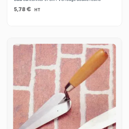
€
5,78
HT