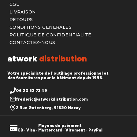
CGU
LIVRAISON
RETOURS
CONDITIONS GÉNÉRALES
POLITIQUE DE CONFIDENTIALITÉ
CONTACTEZ-NOUS
atwork
distribution
Votre spécialiste de l'outillage professionnel et
des fournitures pour le bâtiment depuis 1998.
06 20 52 73 49
frederic@atworkdistribution.com
2 Rue Gutenberg, 91620 Nozay
Moyens de paiement
CB · Visa · Mastercard · Virement · PayPal