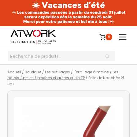
☀️ Vacances d’été
☀️ Les commandes passées à partir du vendredi 31 juillet
seront expédiées dès la semaine du 25 août.
Merci pour votre patience et bel été à tous !☀️
Aller
au
0
contenu
Recherche
RECHERCHE
pour :
Accueil
/
Boutique
/
Les outillages
/
L'outillage à mains
/
Les
balais / pelles / pioches et autres outils TP
/
Pelle de tranchée 21
cm