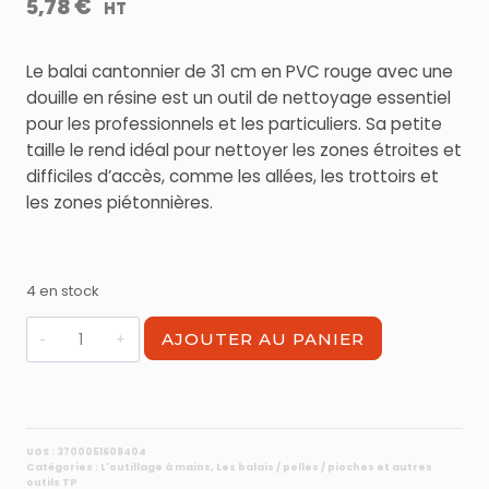
€
5,78
HT
Le balai cantonnier de 31 cm en PVC rouge avec une
douille en résine est un outil de nettoyage essentiel
pour les professionnels et les particuliers. Sa petite
taille le rend idéal pour nettoyer les zones étroites et
difficiles d’accès, comme les allées, les trottoirs et
les zones piétonnières.
4 en stock
quantité
AJOUTER AU PANIER
de
Balai
cantonnier
31
cm
UGS :
3700051608404
Catégories :
L'outillage à mains
,
Les balais / pelles / pioches et autres
PVC
outils TP