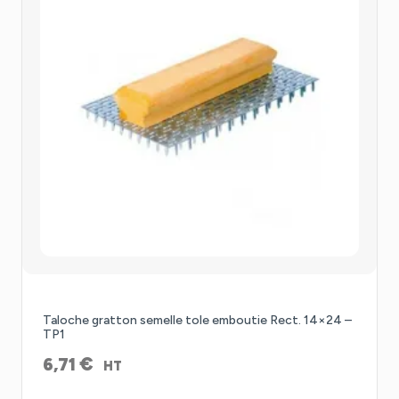
Taloche gratton semelle tole emboutie Rect. 14×24 –
TP1
€
6,71
HT