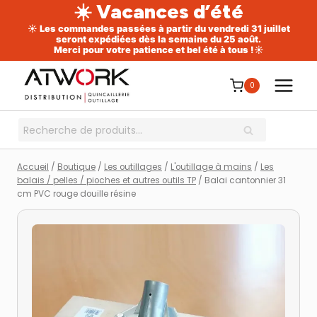
☀️ Vacances d’été
☀️ Les commandes passées à partir du vendredi 31 juillet
seront expédiées dès la semaine du 25 août.
Merci pour votre patience et bel été à tous !☀️
Aller
au
0
contenu
Recherche
RECHERCHE
pour :
Accueil
/
Boutique
/
Les outillages
/
L'outillage à mains
/
Les
balais / pelles / pioches et autres outils TP
/
Balai cantonnier 31
cm PVC rouge douille résine