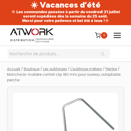
☀️ Vacances d’été
☀️ Les commandes passées à partir du vendredi 31 juillet
seront expédiées dès la semaine du 25 août.
Merci pour votre patience et bel été à tous !☀️
Aller
au
0
contenu
Recherche
RECHERCHE
pour :
Accueil
/
Boutique
/
Les outillages
/
L'outillage métiers
/
Peintre
/
Manche bi-matière confort clip 180 mm pour rouleau adaptable
perche