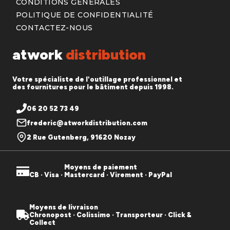
CONDITIONS GÉNÉRALES
POLITIQUE DE CONFIDENTIALITÉ
CONTACTEZ-NOUS
atwork
distribution
Votre spécialiste de l'outillage professionnel et
des fournitures pour le bâtiment depuis 1998.
06 20 52 73 49
frederic@atworkdistribution.com
2 Rue Gutenberg, 91620 Nozay
Moyens de paiement
CB · Visa · Mastercard · Virement · PayPal
Moyens de livraison
Chronopost · Colissimo · Transporteur · Click &
Collect