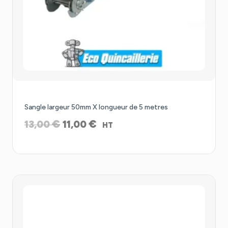
Promo !
Sangle largeur 50mm X longueur de 5 metres
Le
Le
€
€
13,00
11,00
HT
prix
prix
initial
actuel
était :
est :
13,00 €.
11,00 €.