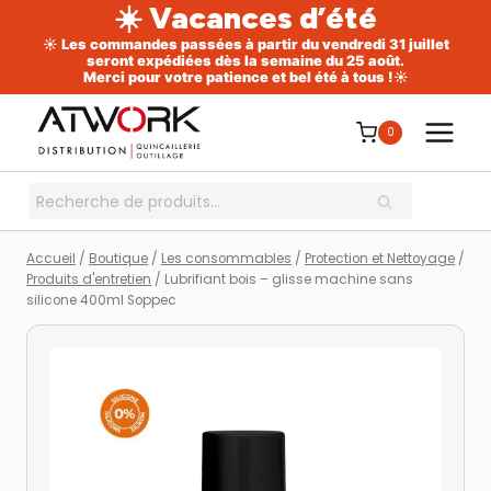
☀️ Vacances d’été
☀️ Les commandes passées à partir du vendredi 31 juillet
seront expédiées dès la semaine du 25 août.
Merci pour votre patience et bel été à tous !☀️
Aller
au
0
contenu
Recherche
RECHERCHE
pour :
Accueil
/
Boutique
/
Les consommables
/
Protection et Nettoyage
/
Produits d'entretien
/
Lubrifiant bois – glisse machine sans
silicone 400ml Soppec