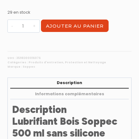
29 en stock
quantité
AJOUTER AU PANIER
de
Lubrifiant
bois
-
glisse
UGS :
3598300016076
Catégories :
Produits d'entretien
,
Protection et Nettoyage
machine
Marque :
Soppec
sans
silicone
Description
400ml
Soppec
Informations complémentaires
Description
Lubrifiant Bois Soppec
500 ml sans silicone