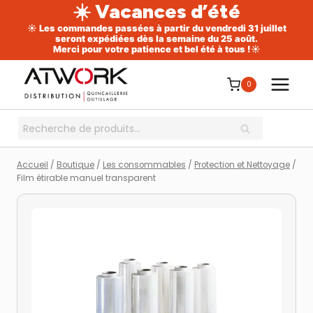
☀️ Vacances d’été
☀️ Les commandes passées à partir du vendredi 31 juillet
seront expédiées dès la semaine du 25 août.
Merci pour votre patience et bel été à tous !☀️
Aller
au
0
contenu
Recherche
RECHERCHE
pour :
Accueil
/
Boutique
/
Les consommables
/
Protection et Nettoyage
/
Film étirable manuel transparent