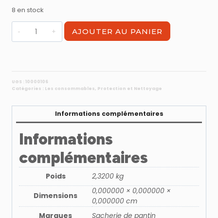
8 en stock
quantité
AJOUTER AU PANIER
de
Film
étirable
manuel
transparent
UGS :
10000106
Catégories :
Les consommables
,
Protection et Nettoyage
Informations complémentaires
Informations
complémentaires
Poids
2,3200 kg
0,000000 × 0,000000 ×
Dimensions
0,000000 cm
Marques
Sacherie de pantin