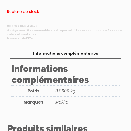
Rupture de stock
UGS :
0088381461573
Catégories :
Consommable électroportatif
,
Les consommables
,
Pour scie
sabre et sauteuse
Marque :
MAKITA
Informations complémentaires
Informations
complémentaires
Poids
0,0600 kg
Marques
Makita
Produits similaires