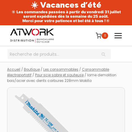
☀️ Vacances d’été
☀️ Les commandes passées à partir du vendredi 31 juillet
seront expédiées dès la semaine du 25 août.
Merci pour votre patience et bel été à tous !☀️
Aller
au
0
contenu
Recherche
RECHERCHE
pour :
Accueil
/
Boutique
/
Les consommables
/
Consommable
électroportatif
/
Pour scie sabre et sauteuse
/
lame demolition
bois/acier avec dents carbures 228mm Makita