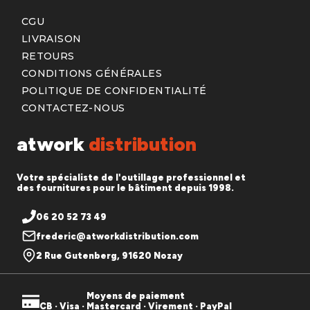
CGU
LIVRAISON
RETOURS
CONDITIONS GÉNÉRALES
POLITIQUE DE CONFIDENTIALITÉ
CONTACTEZ-NOUS
atwork
distribution
Votre spécialiste de l'outillage professionnel et
des fournitures pour le bâtiment depuis 1998.
06 20 52 73 49
frederic@atworkdistribution.com
2 Rue Gutenberg, 91620 Nozay
Moyens de paiement
CB · Visa · Mastercard · Virement · PayPal