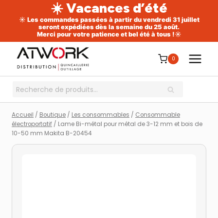
☀️ Vacances d’été
☀️ Les commandes passées à partir du vendredi 31 juillet
seront expédiées dès la semaine du 25 août.
Merci pour votre patience et bel été à tous !☀️
Aller
au
0
contenu
Recherche
RECHERCHE
pour :
Accueil
/
Boutique
/
Les consommables
/
Consommable
électroportatif
/
Lame Bi-métal pour métal de 3-12 mm et bois de
10-50 mm Makita B-20454