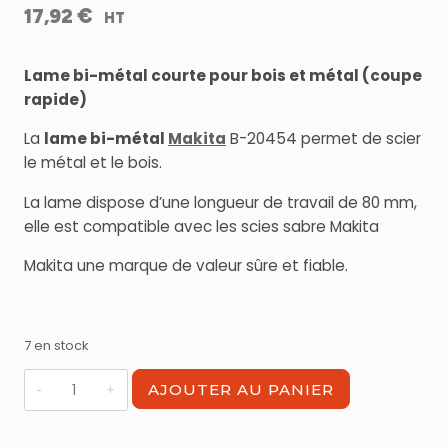
€
17,92
HT
Lame bi-métal courte pour bois et métal (coupe
rapide)
La
lame bi-métal
Makita
B-20454 permet de scier
le métal et le bois.
La lame dispose d’une longueur de travail de 80 mm,
elle est compatible avec les scies sabre Makita
Makita une marque de valeur sûre et fiable.
7 en stock
quantité
AJOUTER AU PANIER
de
Lame
Bi-