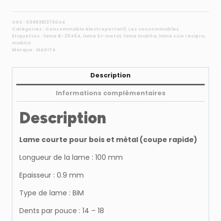
métal
pour
UGS :
0088381376044
Catégories :
Consommable électroportatif
,
Les consommables
métal
Étiquettes :
lame B-20454
,
lame bi-metal
,
lame makita
,
lame scie recipro
,
de
makita
Marque :
MAKITA
3-
12
mm
Description
et
Informations complémentaires
bois
de
Description
10-
50
Lame courte pour bois et métal (coupe rapide)
mm
Makita
Longueur de la lame : 100 mm
B-
20454
Epaisseur : 0.9 mm
Type de lame : BiM
Dents par pouce : 14 – 18