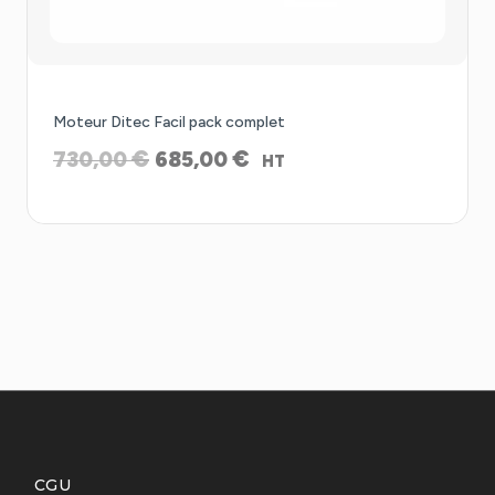
Promo !
Moteur Ditec Facil pack complet
Le
Le
€
€
730,00
685,00
HT
prix
prix
initial
actuel
était :
est :
730,00 €.
685,00 €.
CGU