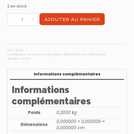
2 en stock
quantité
AJOUTER AU PANIER
de
Fin
de
course
magnétiques
UGS :
5034
Catégories :
Accessoires et pièces détachées
,
Portail battant
pour
Marque :
DITEC
PWR35H
Informations complémentaires
Informations
complémentaires
Poids
0,2000 kg
0,000000 × 0,000000 ×
Dimensions
0,000000 cm