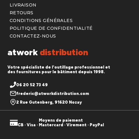
LIVRAISON
RETOURS
CONDITIONS GÉNÉRALES
POLITIQUE DE CONFIDENTIALITÉ
CONTACTEZ-NOUS
atwork
distribution
Votre spécialiste de l'outillage professionnel et
des fournitures pour le bâtiment depuis 1998.
06 20 52 73 49
frederic@atworkdistribution.com
2 Rue Gutenberg, 91620 Nozay
Moyens de paiement
CB · Visa · Mastercard · Virement · PayPal