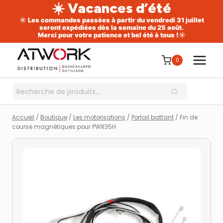
☀️ Vacances d’été
☀️ Les commandes passées à partir du vendredi 31 juillet
seront expédiées dès la semaine du 25 août.
Merci pour votre patience et bel été à tous !☀️
Aller
au
0
contenu
Recherche
RECHERCHE
pour :
Accueil
/
Boutique
/
Les motorisations
/
Portail battant
/
Fin de
course magnétiques pour PWR35H