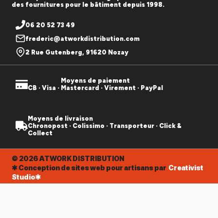
des fournitures pour le bâtiment depuis 1998.
06 20 52 73 49
frederic@atworkdistribution.com
2 Rue Gutenberg, 91620 Nozay
Moyens de paiement
CB · Visa · Mastercard · Virement · PayPal
Moyens de livraison
Chronopost · Colissimo · Transporteur · Click &
Collect
© 2026 ATWORK DISTRIBUTION
✱ Conception de sites web pour artisans par
Creativist
Studio✱