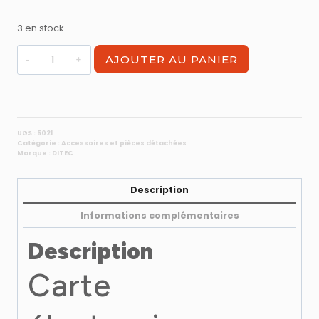
3 en stock
quantité
AJOUTER AU PANIER
de
Carte
électronique
6SBU
pour
UGS :
5021
Catégorie :
Accessoires et pièces détachées
rechargement
Marque :
DITEC
de
batterie
Description
Informations complémentaires
Description
Carte