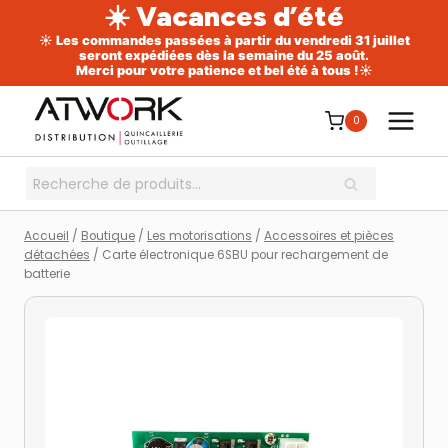
☀️ Vacances d’été
☀️ Les commandes passées à partir du vendredi 31 juillet
seront expédiées dès la semaine du 25 août.
Merci pour votre patience et bel été à tous !☀️
Aller
au
0
contenu
Recherche
RECHERCHE
pour :
Accueil
/
Boutique
/
Les motorisations
/
Accessoires et pièces
détachées
/
Carte électronique 6SBU pour rechargement de
batterie