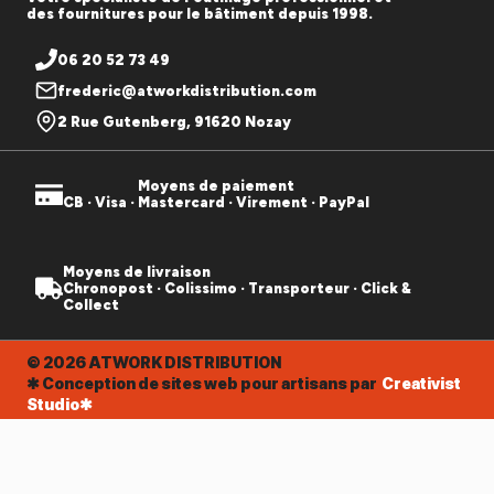
des fournitures pour le bâtiment depuis 1998.
06 20 52 73 49
frederic@atworkdistribution.com
2 Rue Gutenberg, 91620 Nozay
Moyens de paiement
CB · Visa · Mastercard · Virement · PayPal
Moyens de livraison
Chronopost · Colissimo · Transporteur · Click &
Collect
© 2026 ATWORK DISTRIBUTION
✱ Conception de sites web pour artisans par
Creativist
Studio✱