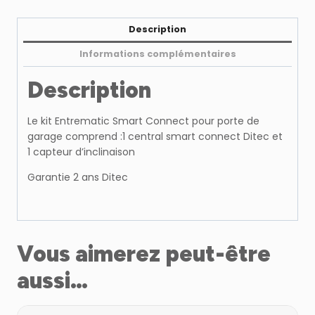
(le
set
Description
comprend:1
Informations complémentaires
centrale
Entrematic
Description
Smart
Connect
Le kit Entrematic Smart Connect pour porte de
e
garage comprend :1 central smart connect Ditec et
1 capteur d’inclinaison
Garantie 2 ans Ditec
Vous aimerez peut-être
aussi…