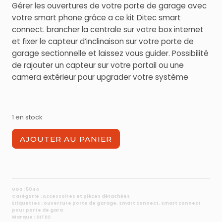
Gérer les ouvertures de votre porte de garage avec
votre smart phone grâce a ce kit Ditec smart
connect. brancher la centrale sur votre box internet
et fixer le capteur d’inclinaison sur votre porte de
garage sectionnelle et laissez vous guider. Possibilité
de rajouter un capteur sur votre portail ou une
camera extérieur pour upgrader votre système
1 en stock
quantité
AJOUTER AU PANIER
de
Entrematic
Smart
Connect
pour
UGS :
5044
Catégorie :
Accessoires et pièces détachées
porte
Étiquettes :
ouverture porte de garage
,
smart connect
,
smart connect
de
pour porte de gara
Marque :
DITEC
garage