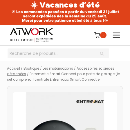
☀️ Vacances d’été
☀️ Les commandes passées à partir du vendredi 31 juillet
seront expédiées dès la semaine du 25 août.
Merci pour votre patience et bel été à tous !☀️
Aller
au
0
contenu
Recherche
RECHERCHE
pour :
Accueil
/
Boutique
/
Les motorisations
/
Accessoires et pièces
détachées
/
Entrematic Smart Connect pour porte de garage (le
set comprend:1 centrale Entrematic Smart Connect e