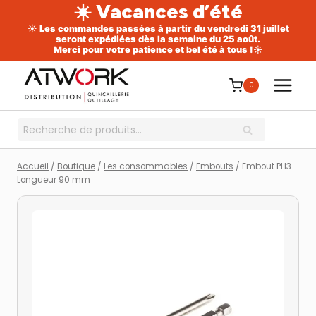
☀️ Vacances d’été
☀️ Les commandes passées à partir du vendredi 31 juillet
seront expédiées dès la semaine du 25 août.
Merci pour votre patience et bel été à tous !☀️
Aller
au
0
contenu
Recherche
RECHERCHE
pour :
Accueil
/
Boutique
/
Les consommables
/
Embouts
/
Embout PH3 –
Longueur 90 mm