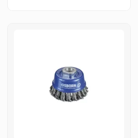
prix :
22,30 €
à
75,25 €