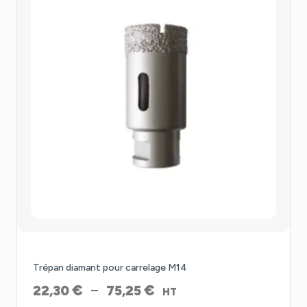
Trépan diamant pour carrelage M14
Plage
€
€
–
22,30
75,25
HT
de