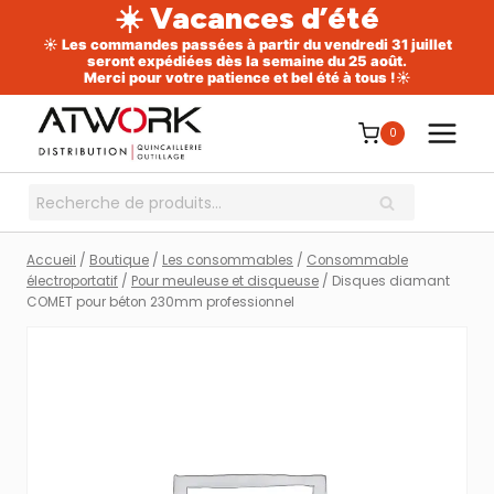
☀️ Vacances d’été
☀️ Les commandes passées à partir du vendredi 31 juillet
seront expédiées dès la semaine du 25 août.
Merci pour votre patience et bel été à tous !☀️
Aller
au
0
contenu
Recherche
RECHERCHE
pour :
Accueil
/
Boutique
/
Les consommables
/
Consommable
électroportatif
/
Pour meuleuse et disqueuse
/
Disques diamant
COMET pour béton 230mm professionnel