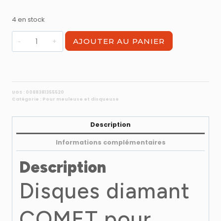
4 en stock
quantité
AJOUTER AU PANIER
de
Disques
diamant
COMET
pour
UGS :
0088381355520
Catégorie :
Pour meuleuse et disqueuse
béton
230mm
professionnel
Description
Informations complémentaires
Description
Disques diamant
COMET pour