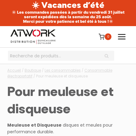
☀️ Vacances d’été
☀️ Les commandes passées à partir du vendredi 31 juillet
seront expédiées dès la semaine du 25 août.
Merci pour votre patience et bel été à tous !☀️
Aller
au
0
contenu
Recherche
RECHERCHE
pour :
Accueil
/
Boutique
/
Les consommables
/
Consommable
électroportatif
/
Pour meuleuse et disqueuse
Pour meuleuse et
disqueuse
Meuleuse et Disqueuse
disques et meules pour
performance durable.