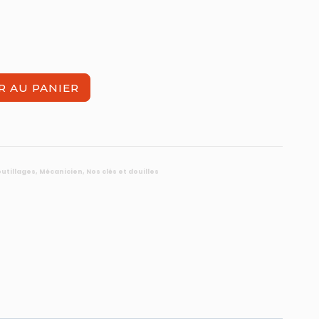
R AU PANIER
outillages
,
Mécanicien
,
Nos clés et douilles