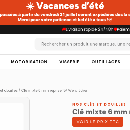
☀️ Vacances d’été
ssées à partir du vendredi 31 juillet seront expédiées dès la
Merci pour votre patience et bel été à tous !☀️
🚚
Livraison rapide 24/48h
🛡️
Paiem
Rechercher un produit,une marque, une re
MOTORISATION
VISSERIE
OUTILLAGES
et douilles
/
Clé mixte 6 mm reprise 15° Wera Joker
NOS CLÉS ET DOUILLES
Clé mixte 6 mm 
VOIR LE PRIX TTC