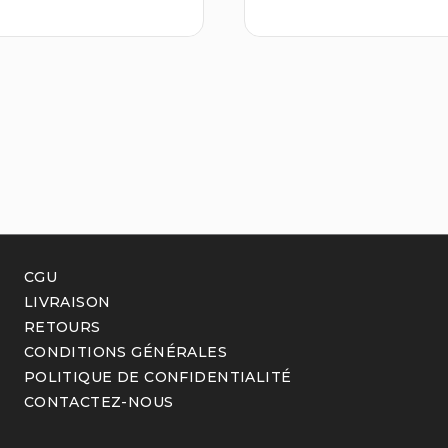
prix
prix
initial
actuel
était :
est :
13,00 €.
11,00 €.
CGU
LIVRAISON
RETOURS
CONDITIONS GÉNÉRALES
POLITIQUE DE CONFIDENTIALITÉ
CONTACTEZ-NOUS