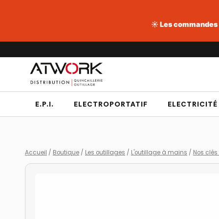
☀️ Les commandes pa
Aller
au
contenu
E.P.I.
ELECTROPORTATIF
ELECTRICITÉ
Accueil
/
Boutique
/
Les outillages
/
L'outillage à mains
/
Nos clés 