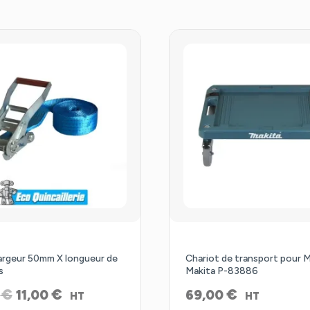
Promo !
largeur 50mm X longueur de
Chariot de transport pour 
s
Makita P-83886
Le
Le
€
€
€
0
11,00
69,00
HT
HT