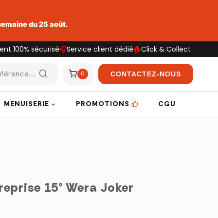
 semaine du 25 août.
ent 100% sécurisé
🎧
Service client dédié
🏠
Click & Collect
férence...
CONTACTEZ-NOUS
0
MENUISERIE
PROMOTIONS
CGU
reprise 15° Wera Joker