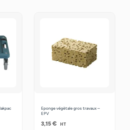
Makpac
Eponge végètale gros travaux –
EPV
€
3,15
HT