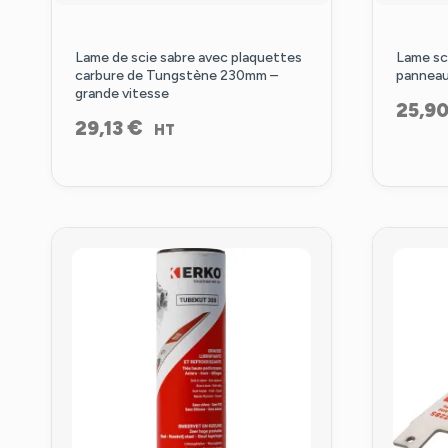
Lame de scie sabre avec plaquettes
Lame sc
carbure de Tungstène 230mm –
panneau
grande vitesse
25,9
€
29,13
HT