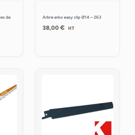
res de
Arbre erko easy clip Ø14 – 263
€
38,00
HT