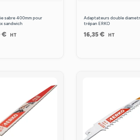
ie sabre 400mm pour
Adaptateurs double diamet
x sandwich
trépan ERKO
€
€
0
16,35
HT
HT