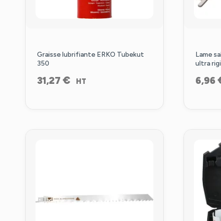
Graisse lubrifiante ERKO Tubekut
Lame sa
350
ultra rig
€
31,27
6,96
HT