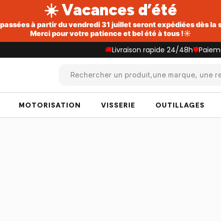
☀️ Vacances d’été
ssées à partir du vendredi 31 juillet seront expédiées dès la
Merci pour votre patience et bel été à tous !☀️
🚚
Livraison rapide 24/48h
🛡️
Paiem
Rechercher un produit,une marque, une re
MOTORISATION
VISSERIE
OUTILLAGES