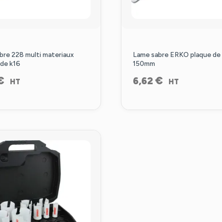
bre 228 multi materiaux
Lame sabre ERKO plaque de 
ide k16
150mm
€
€
6,62
HT
HT