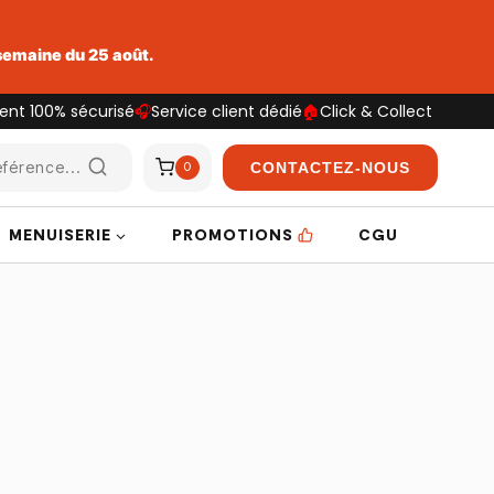
 semaine du 25 août.
ent 100% sécurisé
🎧
Service client dédié
🏠
Click & Collect
férence...
CONTACTEZ-NOUS
0
MENUISERIE
PROMOTIONS
CGU