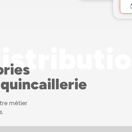
istributi
ories
quincaillerie
tre métier
s.