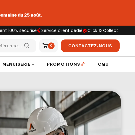
 semaine du 25 août.
ent 100% sécurisé
🎧
Service client dédié
🏠
Click & Collect
férence...
CONTACTEZ-NOUS
0
MENUISERIE
PROMOTIONS
CGU