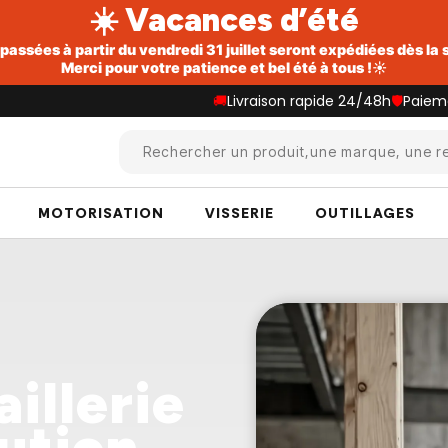
☀️ Vacances d’été
ssées à partir du vendredi 31 juillet seront expédiées dès la
Merci pour votre patience et bel été à tous !☀️
🚚
Livraison rapide 24/48h
🛡️
Paiem
Rechercher un produit,une marque, une re
MOTORISATION
VISSERIE
OUTILLAGES
illerie
ution