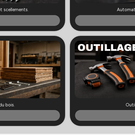
et scellements.
Automat
du bois.
Outi