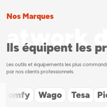
Nos Marques
atwork d
Ils équipent les p
Les outils et équipements les plus command
par nos clients professionnels.
y
Wago
Tesa
Pica
WD.