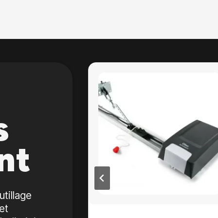
s
nt
utillage
et