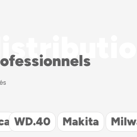
istributi
rofessionnels
és
40
Makita
Milwaukee