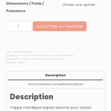
Dimensions / Poids /
prix :
17,88 €
Puissance
à
quantité
45,58 €
AJOUTER AU PANIER
de
Trappe
métallique
laquée
blanche
UGS :
1335129000006
Catégories :
Cloison et Plafond
,
Les consommables
Étiquettes :
trappe métallique
,
trappe placo
Marque :
INDEX
Description
Informations complémentaires
Description
Trappe métallique laquée blanche pour cloison