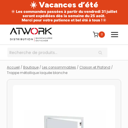
☀️ Vacances d’été
☀️ Les commandes passées à partir du vendredi 31 juillet
seront expédiées dès la semaine du 25 août.
Merci pour votre patience et bel été à tous !☀️
Aller
au
0
contenu
Recherche
RECHERCHE
pour :
Accueil
/
Boutique
/
Les consommables
/
Cloison et Plafond
/
Trappe métallique laquée blanche