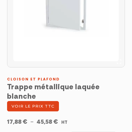
CLOISON ET PLAFOND
Trappe métallique laquée
blanche
VOIR LE PRIX TTC
Plage
€
€
17,88
–
45,58
HT
de