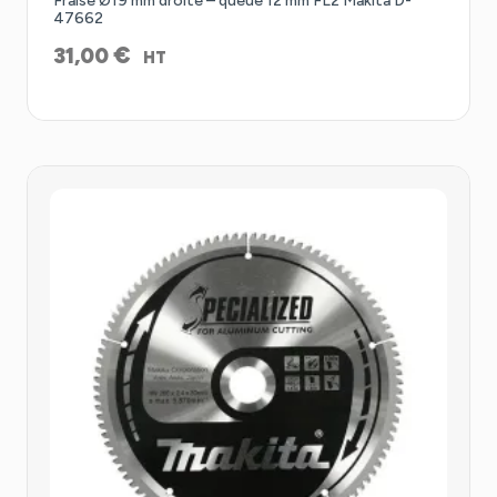
Fraise Ø19 mm droite – queue 12 mm FL2 Makita D-
47662
€
31,00
HT