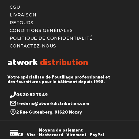
CGU
LIVRAISON
RETOURS
CONDITIONS GÉNÉRALES
POLITIQUE DE CONFIDENTIALITÉ
CONTACTEZ-NOUS
atwork
distribution
Votre spécialiste de l'outillage professionnel et
des fournitures pour le bâtiment depuis 1998.
06 20 52 73 49
frederic@atworkdistribution.com
2 Rue Gutenberg, 91620 Nozay
Moyens de paiement
CB · Visa · Mastercard · Virement · PayPal