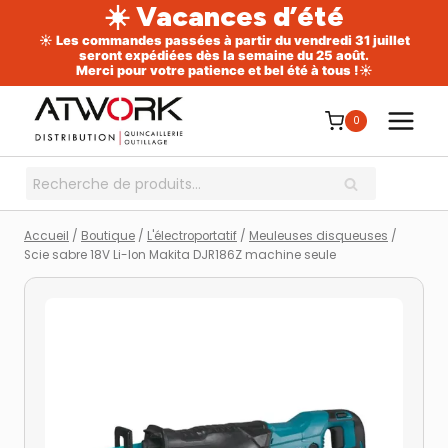
☀️ Vacances d’été
☀️ Les commandes passées à partir du vendredi 31 juillet
seront expédiées dès la semaine du 25 août.
Merci pour votre patience et bel été à tous !☀️
Aller
au
0
contenu
Recherche
RECHERCHE
pour :
Accueil
/
Boutique
/
L'électroportatif
/
Meuleuses disqueuses
/
Scie sabre 18V Li-Ion Makita DJR186Z machine seule