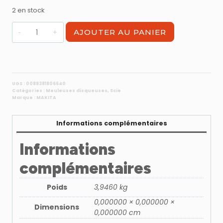
2 en stock
quantité
AJOUTER AU PANIER
de
Scie
sabre
18V
Li-
UGS :
0088381806640
Catégories :
Meuleuses disqueuses
,
Scie
Ion
Marque :
MAKITA
Makita
DJR186Z
Informations complémentaires
machine
seule
Informations
complémentaires
Poids
3,9460 kg
0,000000 × 0,000000 ×
Dimensions
0,000000 cm