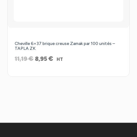
Promo !
Cheville 6×37 brique creuse Zamak par 100 unités –
TAPLA ZK
Le
Le
€
€
11,19
8,95
HT
prix
prix
initial
actuel
était :
est :
11,19 €.
8,95 €.