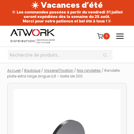
☀️ Vacances d’été
☀️ Les commandes passées à partir du vendredi 31 juillet
seront expédiées dès la semaine du 25 août.
Merci pour votre patience et bel été à tous !☀️
Aller
au
0
contenu
Recherche
RECHERCHE
pour :
Accueil
/
Boutique
/
Visserie/Fixation
/
Nos rondelles
/
Rondelle
plate extra large zingue LL6 – boite de 200