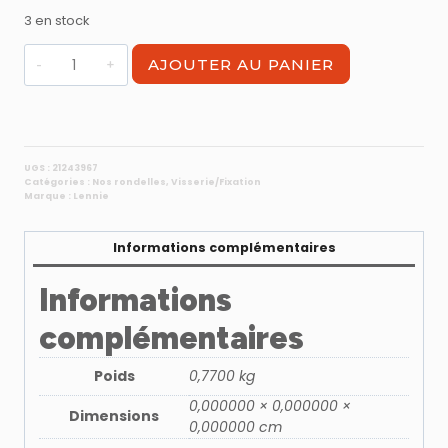
3 en stock
quantité
AJOUTER AU PANIER
de
Rondelle
plate
extra
large
UGS :
21243967
Catégories :
Nos rondelles
,
Visserie/Fixation
zingue
Marque :
Lennie
LL6
-
Informations complémentaires
boite
de
Informations
200
complémentaires
Poids
0,7700 kg
0,000000 × 0,000000 ×
Dimensions
0,000000 cm