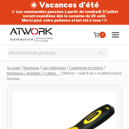
☀️ Vacances d’été
☀️ Les commandes passées à partir du vendredi 31 juillet
seront expédiées dès la semaine du 25 août.
Merci pour votre patience et bel été à tous !☀️
Aller
au
0
contenu
Recherche
RECHERCHE
pour :
Accueil
/
Boutique
/
Les outillages
/
L'outillage à mains
/
Marteaux / Maillets / Cutters ...
/
Riflard – outil 5 en 1 multifonctions
Stanley