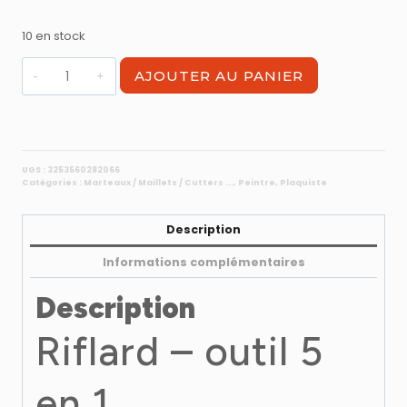
10 en stock
quantité
AJOUTER AU PANIER
de
Riflard
-
outil
5
UGS :
3253560282066
Catégories :
Marteaux / Maillets / Cutters ...
,
Peintre
,
Plaquiste
en
1
multifonctions
Description
Stanley
Informations complémentaires
Description
Riflard – outil 5
en 1