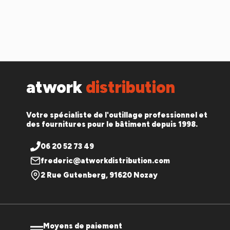
atwork
distribution
Votre spécialiste de l'outillage professionnel et
des fournitures pour le bâtiment depuis 1998.
06 20 52 73 49
frederic@atworkdistribution.com
2 Rue Gutenberg, 91620 Nozay
Moyens de paiement