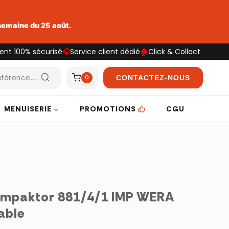
 semaine du 25 août.
ent 100% sécurisé
🎧
Service client dédié
🏠
Click & Collect
férence...
CONTACTEZ-NOUS
0
MENUISERIE
PROMOTIONS
CGU
Impaktor 881/4/1 IMP WERA
able