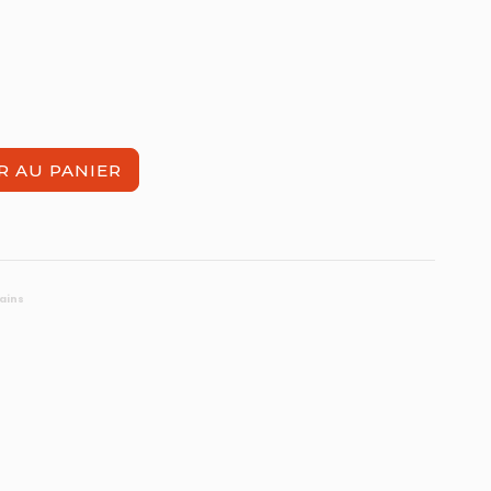
R AU PANIER
mains