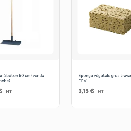
r à béton 50 cm (vendu
Eponge végètale gros trava
nche)
EPV
€
€
3,15
HT
HT