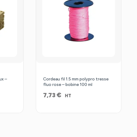
ux –
Cordeau fil 1.5 mm polypro tresse
fluo rose – bobine 100 ml
€
7,73
HT