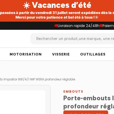
☀️ Vacances d’été
ssées à partir du vendredi 31 juillet seront expédiées dès la
Merci pour votre patience et bel été à tous !☀️
🚚
Livraison rapide 24/48h
🛡️
Paiem
Rechercher un produit,une marque, une re
MOTORISATION
VISSERIE
OUTILLAGES
s Impaktor 881/4/1 IMP WERA profondeur réglable
EMBOUTS
Porte-embouts 
profondeur régl