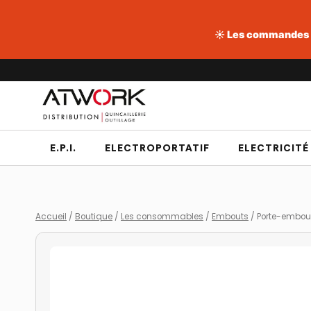
☀️ Les commandes pa
Aller
au
contenu
E.P.I.
ELECTROPORTATIF
ELECTRICITÉ
Accueil
/
Boutique
/
Les consommables
/
Embouts
/
Porte-embout