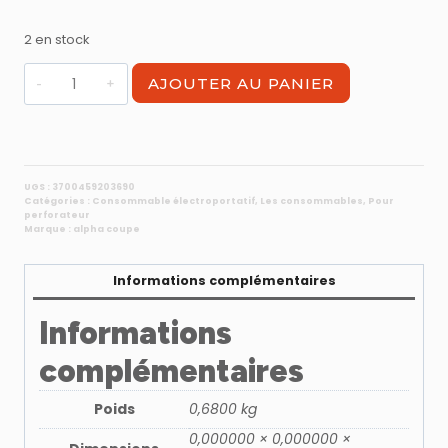
2 en stock
quantité
AJOUTER AU PANIER
de
Pic
cylindrique
LG
400mm
UGS :
3700459203690
Catégories :
Consommable électroportatif
,
Les consommables
,
Pour
SDS
perforateur
MAX
Marque :
alpha coupe
Informations complémentaires
Informations
complémentaires
Poids
0,6800 kg
0,000000 × 0,000000 ×