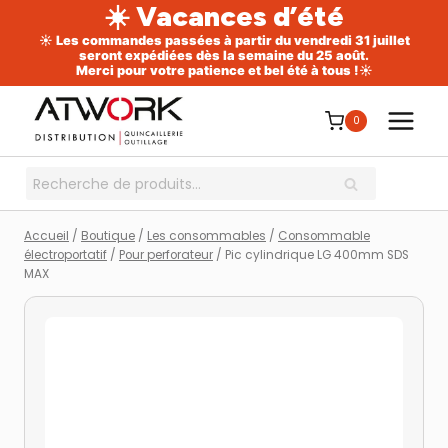
☀️ Vacances d’été
☀️ Les commandes passées à partir du vendredi 31 juillet
seront expédiées dès la semaine du 25 août.
Merci pour votre patience et bel été à tous !☀️
Aller
au
0
contenu
Recherche
RECHERCHE
pour :
Accueil
/
Boutique
/
Les consommables
/
Consommable
électroportatif
/
Pour perforateur
/
Pic cylindrique LG 400mm SDS
MAX