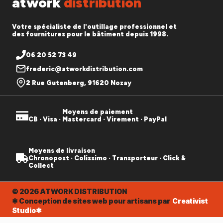
atwork
distribution
Votre spécialiste de l'outillage professionnel et
des fournitures pour le bâtiment depuis 1998.
06 20 52 73 49
frederic@atworkdistribution.com
2 Rue Gutenberg, 91620 Nozay
Moyens de paiement
CB · Visa · Mastercard · Virement · PayPal
Moyens de livraison
Chronopost · Colissimo · Transporteur · Click &
Collect
© 2026 ATWORK DISTRIBUTION
✱ Conception de sites web pour artisans par
Creativist
Studio✱