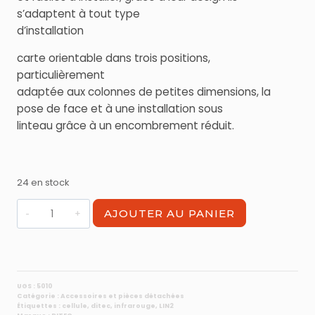
s’adaptent à tout type
d’installation
carte orientable dans trois positions,
particulièrement
adaptée aux colonnes de petites dimensions, la
pose de face et à une installation sous
linteau grâce à un encombrement réduit.
24 en stock
quantité
AJOUTER AU PANIER
de
Photocellules
3
positions
LIN2
UGS :
5010
Catégorie :
Accessoires et pièces détachées
Ditec
Étiquettes :
cellule
,
ditec
,
infrarouge
,
LIN2