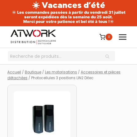
☀️ Vacances d’été
☀️ Les commandes passées à partir du vendredi 31 juillet
seront expédiées dès la semaine du 25 août.
Merci pour votre patience et bel été à tous !☀️
Aller
au
0
contenu
Recherche
RECHERCHE
pour :
Accueil
/
Boutique
/
Les motorisations
/
Accessoires et pièces
détachées
/
Photocellules 3 positions LIN2 Ditec