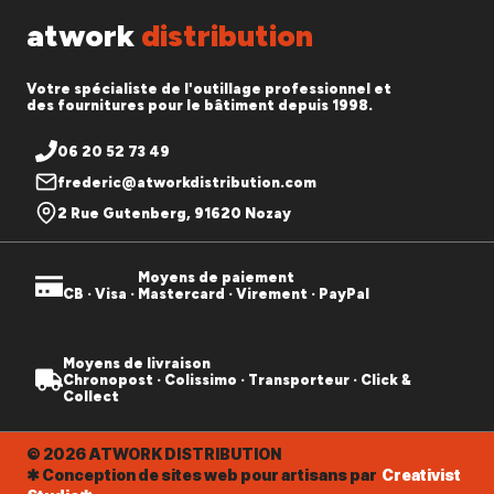
atwork
distribution
Votre spécialiste de l'outillage professionnel et
des fournitures pour le bâtiment depuis 1998.
06 20 52 73 49
frederic@atworkdistribution.com
2 Rue Gutenberg, 91620 Nozay
Moyens de paiement
CB · Visa · Mastercard · Virement · PayPal
Moyens de livraison
Chronopost · Colissimo · Transporteur · Click &
Collect
© 2026 ATWORK DISTRIBUTION
✱ Conception de sites web pour artisans par
Creativist