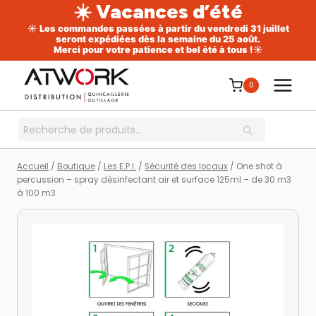
☀️ Vacances d’été
☀️ Les commandes passées à partir du vendredi 31 juillet
seront expédiées dès la semaine du 25 août.
Merci pour votre patience et bel été à tous !☀️
Aller
au
0
contenu
Recherche
RECHERCHE
pour :
Accueil
/
Boutique
/
Les E.P.I.
/
Sécurité des locaux
/
One shot à
percussion – spray désinfectant air et surface 125ml – de 30 m3
à 100 m3