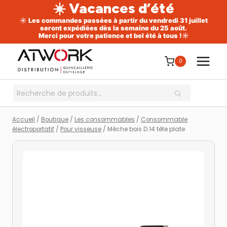
☀️ Vacances d’été
☀️ Les commandes passées à partir du vendredi 31 juillet
seront expédiées dès la semaine du 25 août.
Merci pour votre patience et bel été à tous !☀️
Aller
au
0
contenu
Recherche
RECHERCHE
pour :
Accueil
/
Boutique
/
Les consommables
/
Consommable
électroportatif
/
Pour visseuse
/
Mèche bois D.14 tête plate