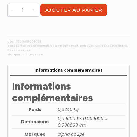
quantité
AJOUTER AU PANIER
de
Mèche
bois
D.14
tête
UGS :
3700459205038
Catégories :
Consommable électroportatif
,
Embouts
,
Les consommables
,
plate
Pour visseuse
Marque :
alpha coupe
Informations complémentaires
Informations
complémentaires
Poids
0,0440 kg
0,000000 × 0,000000 ×
Dimensions
0,000000 cm
Marques
alpha coupe