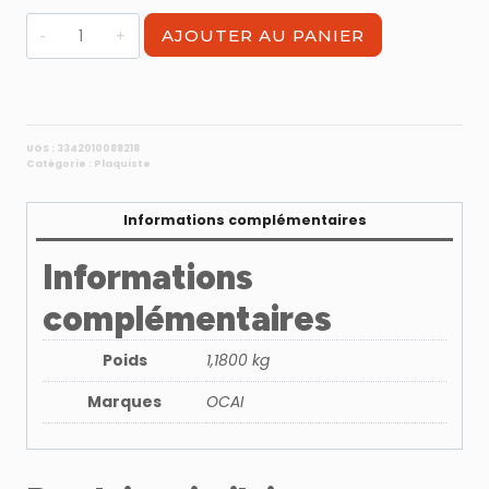
quantité
AJOUTER AU PANIER
de
leve
plaque
de
plaque
UGS :
3342010088218
Catégorie :
Plaquiste
tout
acier
Informations complémentaires
Informations
complémentaires
Poids
1,1800 kg
Marques
OCAI