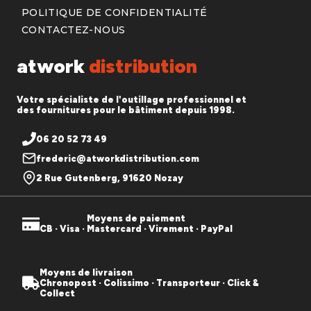
POLITIQUE DE CONFIDENTIALITÉ
CONTACTEZ-NOUS
atwork
distribution
Votre spécialiste de l'outillage professionnel et
des fournitures pour le bâtiment depuis 1998.
06 20 52 73 49
frederic@atworkdistribution.com
2 Rue Gutenberg, 91620 Nozay
Moyens de paiement
CB · Visa · Mastercard · Virement · PayPal
Moyens de livraison
Chronopost · Colissimo · Transporteur · Click &
Collect