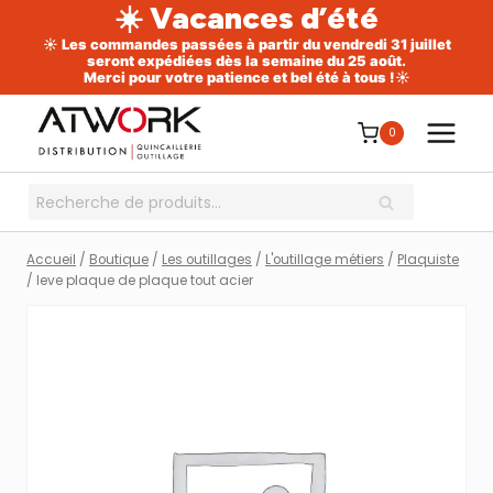
☀️ Vacances d’été
☀️ Les commandes passées à partir du vendredi 31 juillet
seront expédiées dès la semaine du 25 août.
Merci pour votre patience et bel été à tous !☀️
Aller
au
0
contenu
Recherche
RECHERCHE
pour :
Accueil
/
Boutique
/
Les outillages
/
L'outillage métiers
/
Plaquiste
/
leve plaque de plaque tout acier