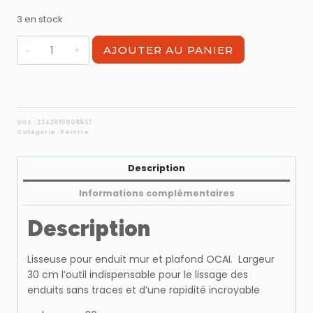
3 en stock
quantité
AJOUTER AU PANIER
de
lame
a
lisser
30cm
UGS :
3342010008537
Catégorie :
Peintre
ROBUST
SILVER
LISSE
Description
Informations complémentaires
Description
Lisseuse pour enduit mur et plafond OCAI. Largeur
30 cm l’outil indispensable pour le lissage des
enduits sans traces et d’une rapidité incroyable