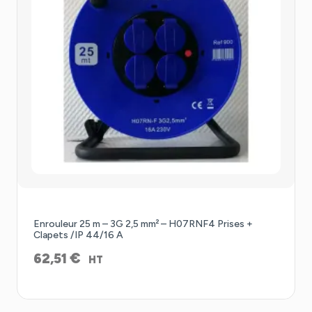
Enrouleur 25 m – 3G 2,5 mm² – H07RNF4 Prises +
Clapets /IP 44/16 A
€
62,51
HT