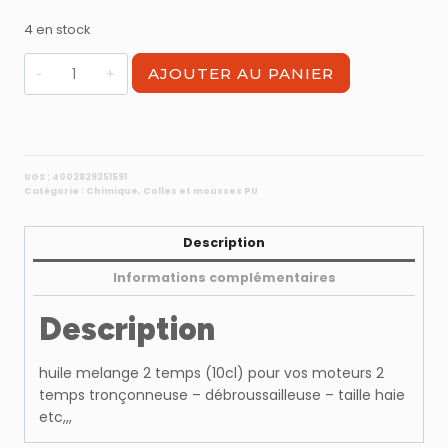
4 en stock
quantité
AJOUTER AU PANIER
de
huile
melange
2
temps
UGS :
4002829251591
Catégorie :
Chimique, Colles et mousses PU
(10cl)
Description
Informations complémentaires
Description
huile melange 2 temps (10cl) pour vos moteurs 2
temps tronçonneuse – débroussailleuse – taille haie
etc,,,