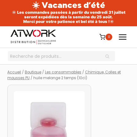
☀️ Vacances d’été
☀️ Les commandes passées à partir du vendredi 31 juillet
seront expédiées dès la semaine du 25 août.
Merci pour votre patience et bel été à tous !☀️
Aller
au
0
contenu
Recherche
RECHERCHE
pour :
Accueil
/
Boutique
/
Les consommables
/
Chimique, Colles et
mousses PU
/
huile melange 2 temps (10cl)