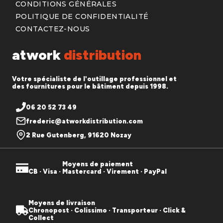
CONDITIONS GÉNÉRALES
POLITIQUE DE CONFIDENTIALITÉ
CONTACTEZ-NOUS
atwork
distribution
Votre spécialiste de l'outillage professionnel et
des fournitures pour le bâtiment depuis 1998.
06 20 52 73 49
frederic@atworkdistribution.com
2 Rue Gutenberg, 91620 Nozay
Moyens de paiement
CB · Visa · Mastercard · Virement · PayPal
Moyens de livraison
Chronopost · Colissimo · Transporteur · Click &
Collect