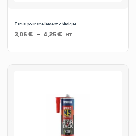
Tamis pour scellement chimique
Plage
€
€
–
3,06
4,25
HT
de
prix :
3,06 €
à
4,25 €