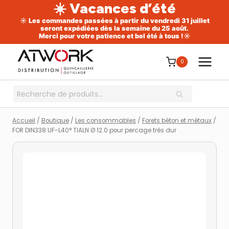
☀️ Vacances d’été
☀️ Les commandes passées à partir du vendredi 31 juillet
seront expédiées dès la semaine du 25 août.
Merci pour votre patience et bel été à tous !☀️
Aller
au
0
contenu
Recherche
RECHERCHE
pour :
Accueil
/
Boutique
/
Les consommables
/
Forets béton et métaux
/
FOR DIN338 UF-L40° TIALN Ø 12.0 pour percage trés dur