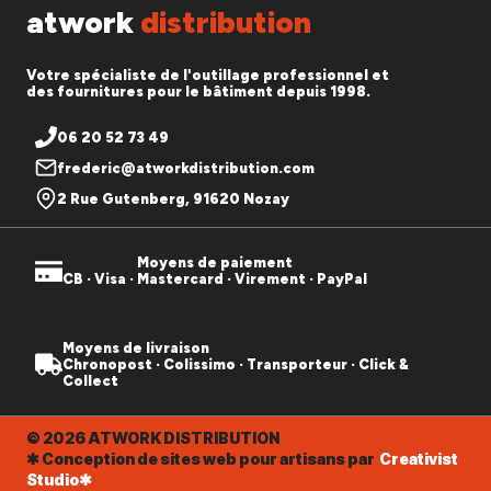
atwork
distribution
Votre spécialiste de l'outillage professionnel et
des fournitures pour le bâtiment depuis 1998.
06 20 52 73 49
frederic@atworkdistribution.com
2 Rue Gutenberg, 91620 Nozay
Moyens de paiement
CB · Visa · Mastercard · Virement · PayPal
Moyens de livraison
Chronopost · Colissimo · Transporteur · Click &
Collect
© 2026 ATWORK DISTRIBUTION
✱ Conception de sites web pour artisans par
Creativist
Studio✱