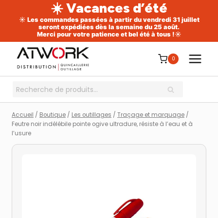
☀️ Vacances d’été
☀️ Les commandes passées à partir du vendredi 31 juillet
seront expédiées dès la semaine du 25 août.
Merci pour votre patience et bel été à tous !☀️
Aller
au
0
contenu
Recherche
RECHERCHE
pour :
Accueil
/
Boutique
/
Les outillages
/
Traçage et marquage
/
Feutre noir indélébile pointe ogive ultradure, résiste à l’eau et à
l’usure