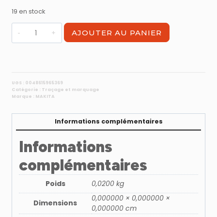
19 en stock
quantité
AJOUTER AU PANIER
de
Feutre
noir
indélébile
pointe
UGS :
0048615965369
Catégorie :
Traçage et marquage
ogive
Marque :
MAKITA
ultradure,
résiste
Informations complémentaires
à
l'eau
Informations
et
à
complémentaires
l'usure
Poids
0,0200 kg
0,000000 × 0,000000 ×
Dimensions
0,000000 cm