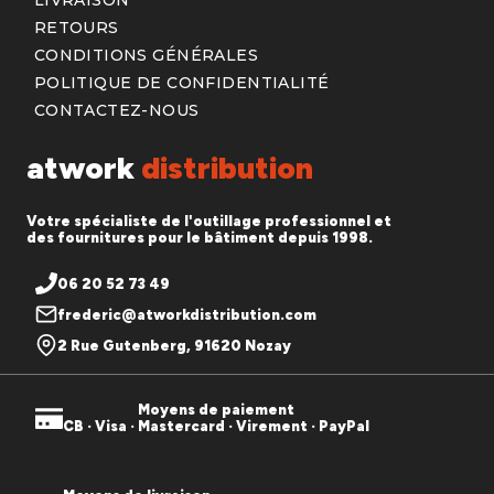
LIVRAISON
RETOURS
CONDITIONS GÉNÉRALES
POLITIQUE DE CONFIDENTIALITÉ
CONTACTEZ-NOUS
atwork
distribution
Votre spécialiste de l'outillage professionnel et
des fournitures pour le bâtiment depuis 1998.
06 20 52 73 49
frederic@atworkdistribution.com
2 Rue Gutenberg, 91620 Nozay
Moyens de paiement
CB · Visa · Mastercard · Virement · PayPal