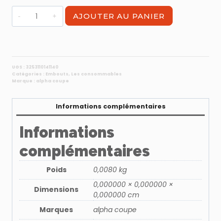
quantité
AJOUTER AU PANIER
de
Embout
PZ1
-
Longueur
UGS :
3253110141140
Catégories :
Embouts
,
Les consommables
50
Marque :
alpha coupe
mm
Informations complémentaires
Informations
complémentaires
Poids
0,0080 kg
0,000000 × 0,000000 ×
Dimensions
0,000000 cm
Marques
alpha coupe