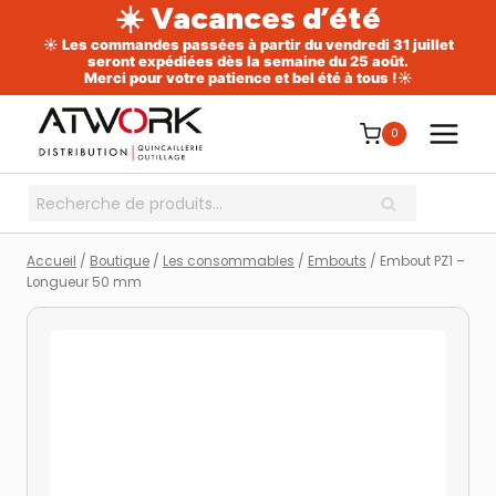
☀️ Vacances d’été
☀️ Les commandes passées à partir du vendredi 31 juillet
seront expédiées dès la semaine du 25 août.
Merci pour votre patience et bel été à tous !☀️
Aller
au
0
contenu
Recherche
RECHERCHE
pour :
Accueil
/
Boutique
/
Les consommables
/
Embouts
/
Embout PZ1 –
Longueur 50 mm