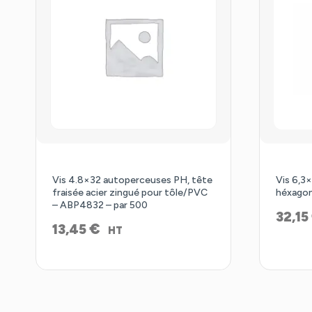
Vis 4.8×32 autoperceuses PH, tête
Vis 6,3
fraisée acier zingué pour tôle/PVC
héxagon
– ABP4832 – par 500
32,15
€
13,45
HT