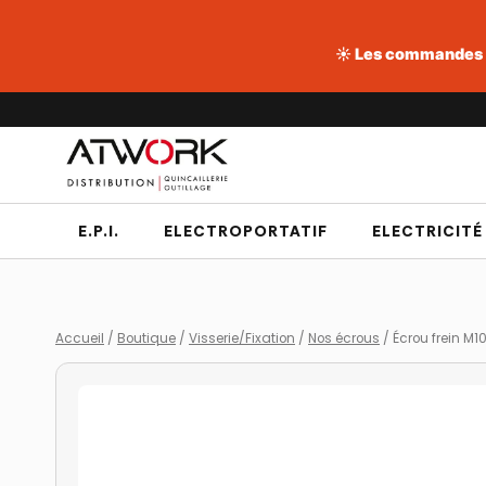
☀️ Les commandes pa
Aller
au
contenu
E.P.I.
ELECTROPORTATIF
ELECTRICITÉ
Accueil
/
Boutique
/
Visserie/Fixation
/
Nos écrous
/
Écrou frein M1