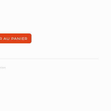
R AU PANIER
ation