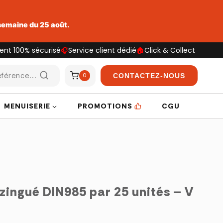
 semaine du 25 août.
ent 100% sécurisé
🎧
Service client dédié
🏠
Click & Collect
férence...
CONTACTEZ-NOUS
0
MENUISERIE
PROMOTIONS
CGU
 zingué DIN985 par 25 unités – V