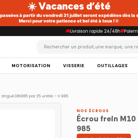
☀️ Vacances d’été
ssées à partir du vendredi 31 juillet seront expédiées dès la
Merci pour votre patience et bel été à tous !☀️
🚚
Livraison rapide 24/48h
🛡️
Paiem
Rechercher un produit,une marque, une re
MOTORISATION
VISSERIE
OUTILLAGES
0 zingué DIN985 par 25 unités – V 985
NOS ÉCROUS
Écrou frein M10
985