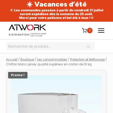
☀️ Vacances d’été
☀️ Les commandes passées à partir du vendredi 31 juillet
seront expédiées dès la semaine du 25 août.
Merci pour votre patience et bel été à tous !☀️
Aller
au
0
contenu
Recherche
RECHERCHE
pour :
Accueil
/
Boutique
/
Les consommables
/
Protection et Nettoyage
/
Chiffon blanc jersey qualité supérieur en carton de 10 kg
Promo !