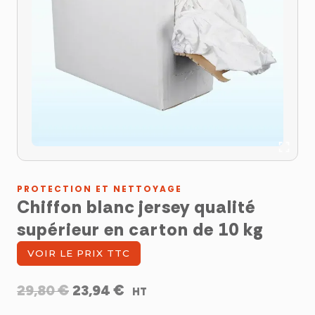
PROTECTION ET NETTOYAGE
Chiffon blanc jersey qualité
supérieur en carton de 10 kg
VOIR LE PRIX TTC
Le
Le
€
€
29,80
23,94
HT
prix
prix