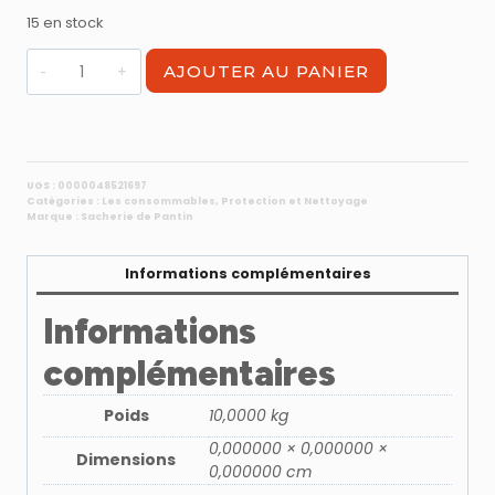
initial
actuel
15 en stock
était :
est :
quantité
AJOUTER AU PANIER
29,80 €.
23,94 €.
de
Chiffon
blanc
jersey
qualité
UGS :
0000048521697
Catégories :
Les consommables
,
Protection et Nettoyage
supérieur
Marque :
Sacherie de Pantin
en
carton
Informations complémentaires
de
10
Informations
kg
complémentaires
Poids
10,0000 kg
0,000000 × 0,000000 ×
Dimensions
0,000000 cm