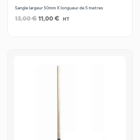
Promo !
Sangle largeur 50mm X longueur de 5 metres
Le
Le
€
€
13,00
11,00
HT
prix
prix
initial
actuel
était :
est :
13,00 €.
11,00 €.