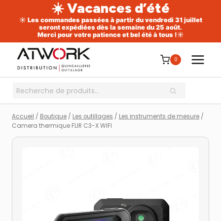
☀️ Vacances d’été
☀️ Les commandes passées à partir du vendredi 31 juillet
seront expédiées dès la semaine du 25 août.
Merci pour votre patience et bel été à tous !☀️
Aller
au
0
contenu
Recherche
RECHERCHE
pour :
Accueil
/
Boutique
/
Les outillages
/
Les instruments de mesure
/
Camera thermique FLIR C3-X WIFI