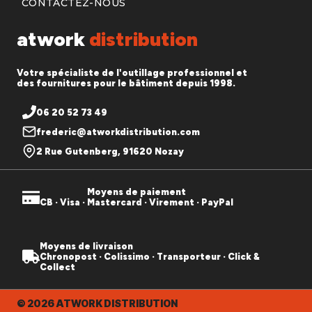
CONTACTEZ-NOUS
atwork
distribution
Votre spécialiste de l'outillage professionnel et
des fournitures pour le bâtiment depuis 1998.
06 20 52 73 49
frederic@atworkdistribution.com
2 Rue Gutenberg, 91620 Nozay
Moyens de paiement
CB · Visa · Mastercard · Virement · PayPal
Moyens de livraison
Chronopost · Colissimo · Transporteur · Click &
Collect
© 2026 ATWORK DISTRIBUTION