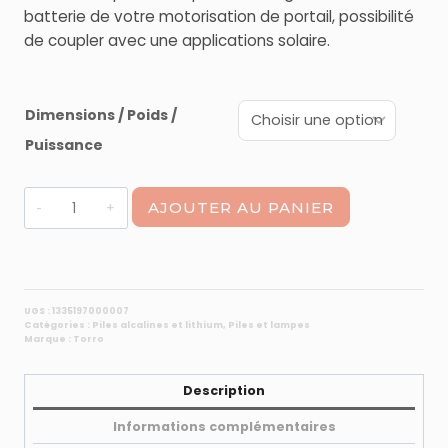
38,00 €
batterie de votre motorisation de portail, possibilité
à
de coupler avec une applications solaire.
45,00 €
Dimensions / Poids /
Puissance
quantité
AJOUTER AU PANIER
de
Batterie
plomb
12v
étanche
UGS :
1335197000007
Catégories :
Piles alcalines et lithium
,
Piles et lampes
Marque :
Torro
Description
Informations complémentaires