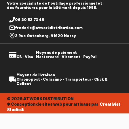
Votre spécialiste de l'outillage professionnel et
des fournitures pour le bâtiment depuis 1998.
06 20 52 73 49
frederic@atworkdistribution.com
2 Rue Gutenberg, 91620 Nozay
Moyens de paiement
CB · Visa · Mastercard · Virement · PayPal
Moyens de livraison
Chronopost · Colissimo · Transporteur · Click &
Collect
© 2026 ATWORK DISTRIBUTION
✱ Conception de sites web pour artisans par
Creativist
Studio✱