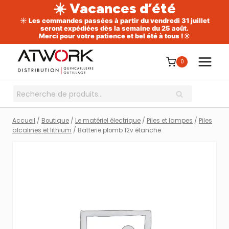
☀️ Vacances d’été
☀️ Les commandes passées à partir du vendredi 31 juillet
seront expédiées dès la semaine du 25 août.
Merci pour votre patience et bel été à tous !☀️
Aller
au
0
contenu
Recherche
RECHERCHE
pour :
Accueil
/
Boutique
/
Le matériel électrique
/
Piles et lampes
/
Piles
alcalines et lithium
/
Batterie plomb 12v étanche