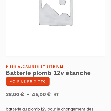
PILES ALCALINES ET LITHIUM
Batterie plomb 12v étanche
VOIR LE PRIX TTC
Plage
€
€
38,00
–
45,00
HT
de
prix :
batterie au plomb 12v pour le changement des