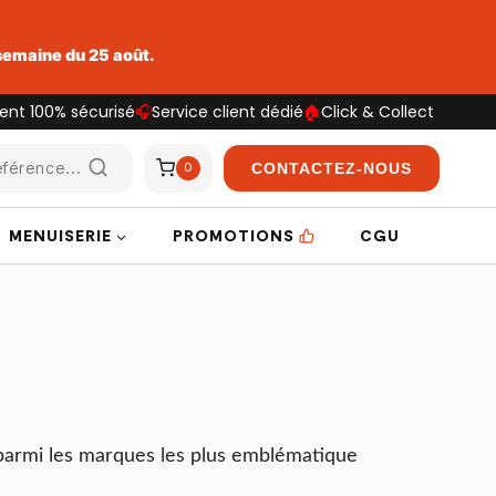
 semaine du 25 août.
ent 100% sécurisé
🎧
Service client dédié
🏠
Click & Collect
férence...
CONTACTEZ-NOUS
0
MENUISERIE
PROMOTIONS
CGU
e parmi les marques les plus emblématique