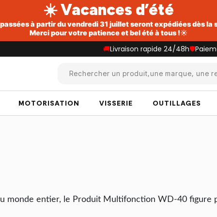
☀️ Vacances d’été
ssées à partir du vendredi 31 juillet seront expédiées dès la
Merci pour votre patience et bel été à tous !☀️
🚚
Livraison rapide 24/48h
🛡️
Paiem
Rechercher un produit,une marque, une re
MOTORISATION
VISSERIE
OUTILLAGES
s du monde entier, le Produit Multifonction WD-40 figur