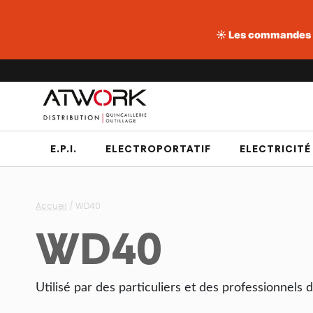
☀️ Les commandes pa
Aller
au
contenu
E.P.I.
ELECTROPORTATIF
ELECTRICITÉ
Accueil
/
WD40
WD40
Utilisé par des particuliers et des professionnel