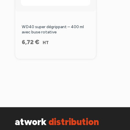
WD40 super dégrippant – 400 ml
avec buse rotative
€
6,72
HT
atwork
distribution