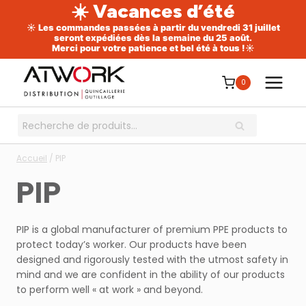
☀️ Vacances d’été
☀️ Les commandes passées à partir du vendredi 31 juillet
seront expédiées dès la semaine du 25 août.
Merci pour votre patience et bel été à tous !☀️
Aller
au
0
contenu
Recherche
RECHERCHE
pour :
Accueil
/
PIP
PIP
PIP is a global manufacturer of premium PPE products to
protect today’s worker. Our products have been
designed and rigorously tested with the utmost safety in
mind and we are confident in the ability of our products
to perform well « at work » and beyond.