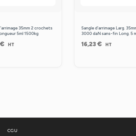
d’arrimage 35mm 2 crochets
Sangle d’arrimage Larg. 35m
longueur 5ml 1500kg
3000 daN sans-fin Long. 5 
€
€
16,23
HT
HT
CGU