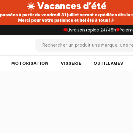
☀️ Vacances d’été
ssées à partir du vendredi 31 juillet seront expédiées dès la
Merci pour votre patience et bel été à tous !☀️
🚚
Livraison rapide 24/48h
🛡️
Paiem
Rechercher un produit,une marque, une re
MOTORISATION
VISSERIE
OUTILLAGES