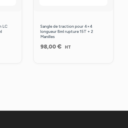
m LC
Sangle de traction pour 4×4
ml
longueur 8ml rupture 15T + 2
Manilles
€
98,00
HT