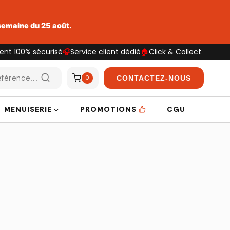
 semaine du 25 août.
ent 100% sécurisé
🎧
Service client dédié
🏠
Click & Collect
férence...
CONTACTEZ-NOUS
0
MENUISERIE
PROMOTIONS
CGU