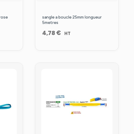
rose
sangle a boucle 25mm longueur
5metres
€
4,78
HT