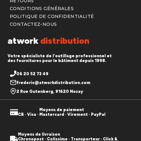
RETOURS
CONDITIONS GÉNÉRALES
POLITIQUE DE CONFIDENTIALITÉ
CONTACTEZ-NOUS
atwork
distribution
Votre spécialiste de l'outillage professionnel et
des fournitures pour le bâtiment depuis 1998.
06 20 52 73 49
frederic@atworkdistribution.com
2 Rue Gutenberg, 91620 Nozay
Moyens de paiement
CB · Visa · Mastercard · Virement · PayPal
Moyens de livraison
Chronopost · Colissimo · Transporteur · Click &