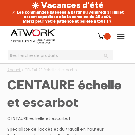
☀️ Vacances d’été
☀️ Les commandes passées à partir du vendredi 31 juillet
seront expédiées dès la semaine du 25 août.
Merci pour votre patience et bel été à tous !☀️
Aller
au
0
contenu
Recherche
RECHERCHE
pour :
Accueil
/
CENTAURE échelle et escarbot
CENTAURE échelle
et escarbot
CENTAURE échelle et escarbot
Spécialiste de l’accès et du travail en hauteur