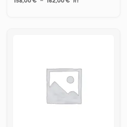
€
€
–
158,00
162,00
HT
de
prix :
158,00 €
à
162,00 €